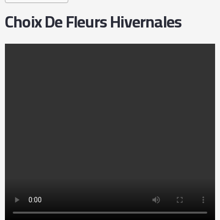
Choix De Fleurs Hivernales
La majorité des fleurs disponibles en magasin sont
importées par avion vers les Pays-Bas avant d’être
transportées en France par la route. Cependant, il est
possible de se procurer des fleurs de saison cultivées
localement dans le Var ou à proximité de la frontière
italienne, même durant les mois d’hiver. Johanna
Cacciamani, qui dirige la boutique Fioretti à Paris,
privilégie les fleurs françaises dans ses compositions.
Sélection De Variétés Florales
Pour L’hiver