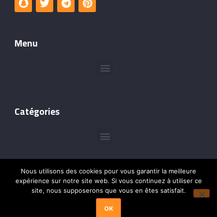
Menu
Catégories
Nous utilisons des cookies pour vous garantir la meilleure
expérience sur notre site web. Si vous continuez à utiliser ce
site, nous supposerons que vous en êtes satisfait.
©Copyright @2024 –
Leçons de Cadres
– Tous droits
OK
réservés.