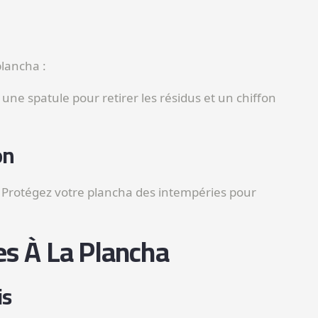
plancha :
z une spatule pour retirer les résidus et un chiffon
on
: Protégez votre plancha des intempéries pour
res À La Plancha
is