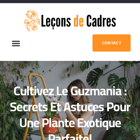
CONTACT
Cultivez Le Guzmania :
Secrets Et Astuces Pour
Une Plante Exotique
Parfaite!