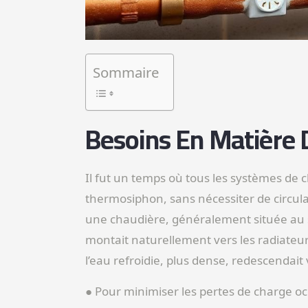
Sommaire
Besoins En Matière 
Il fut un temps où tous les systèmes de 
thermosiphon, sans nécessiter de circulat
une chaudière, généralement située au so
montait naturellement vers les radiateu
l’eau refroidie, plus dense, redescendait v
● Pour minimiser les pertes de charge oc