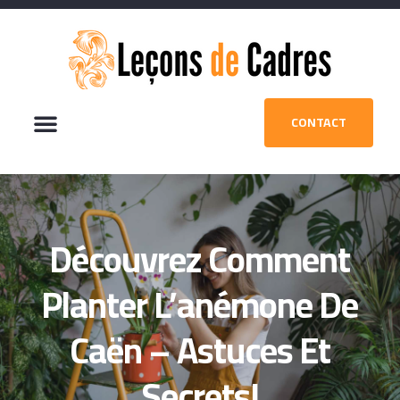
CONTACT
Découvrez Comment
Planter L’anémone De
Caën – Astuces Et
Secrets!