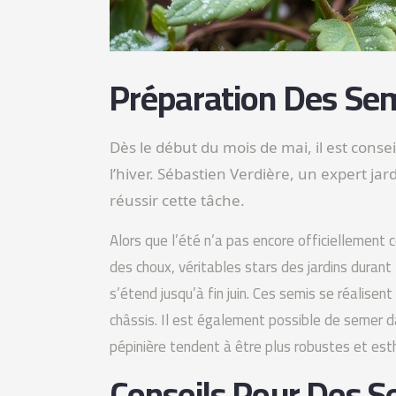
Préparation Des Sem
Dès le début du mois de mai, il est cons
l’hiver. Sébastien Verdière, un expert jar
réussir cette tâche.
Alors que l’été n’a pas encore officiellement c
des choux, véritables stars des jardins durant 
s’étend jusqu’à fin juin. Ces semis se réalisen
châssis. Il est également possible de semer d
pépinière tendent à être plus robustes et est
Conseils Pour Des S