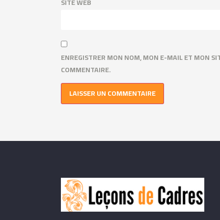
SITE WEB
ENREGISTRER MON NOM, MON E-MAIL ET MON SI
COMMENTAIRE.