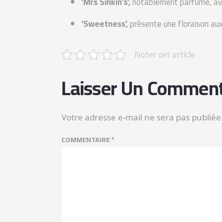
‘Mrs Sinkin’s’,
notablement parfumé, avec
‘Sweetness’,
présente une floraison aux
Noter cet article
Laisser Un Comment
Votre adresse e-mail ne sera pas publiée
COMMENTAIRE
*