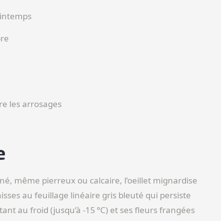
rintemps
bre
re les arrosages
e
iné, même pierreux ou calcaire, l’oeillet mignardise
ses au feuillage linéaire gris bleuté qui persiste
stant au froid (jusqu’à -15 °C) et ses fleurs frangées