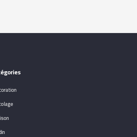
tégories
coration
colage
ison
din