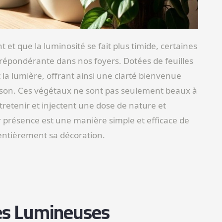
t et que la luminosité se fait plus timide, certaines
prépondérante dans nos foyers. Dotées de feuilles
 la lumière, offrant ainsi une clarté bienvenue
aison. Ces végétaux ne sont pas seulement beaux à
ntretenir et injectent une dose de nature et
r présence est une manière simple et efficace de
 entièrement sa décoration.
les Lumineuses