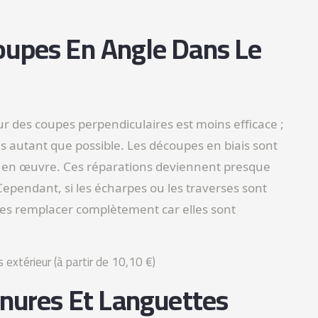
oupes En Angle Dans Le
sur des coupes perpendiculaires est moins efficace ;
bres autant que possible. Les découpes en biais sont
re en œuvre. Ces réparations deviennent presque
 Cependant, si les écharpes ou les traverses sont
les remplacer complètement car elles sont
s extérieur (à partir de 10,10 €)
inures Et Languettes