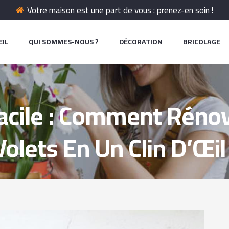
Votre maison est une part de vous : prenez-en soin !
EIL
QUI SOMMES-NOUS ?
DÉCORATION
BRICOLAGE
acile : Comment Réno
Volets En Un Clin D’Œil 