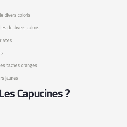
e divers coloris
es de divers coloris
rlates
es
 des taches oranges
urs jaunes
Les Capucines ?