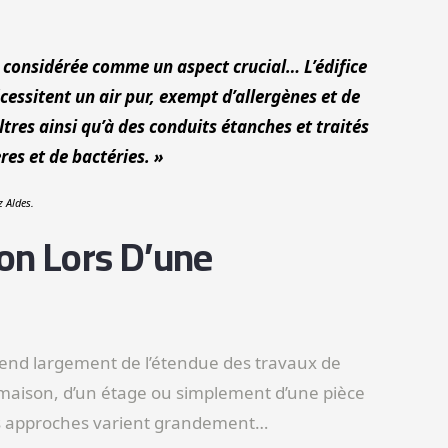
s considérée comme un aspect crucial… L’édifice
cessitent un air pur, exempt d’allergènes et de
ltres ainsi qu’à des conduits étanches et traités
es et de bactéries. »
z Aldes.
ion Lors D’une
pend largement de l’étendue des travaux de
maison, d’un étage ou simplement d’une pièce
Les approches varient grandement…