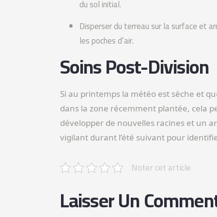
du sol initial.
Disperser du terreau sur la surface et a
les poches d’air.
Soins Post-Division
Si au printemps la météo est sèche et qu
dans la zone récemment plantée, cela peu
développer de nouvelles racines et un a
vigilant durant l’été suivant pour identi
Noter cet article
Laisser Un Comment